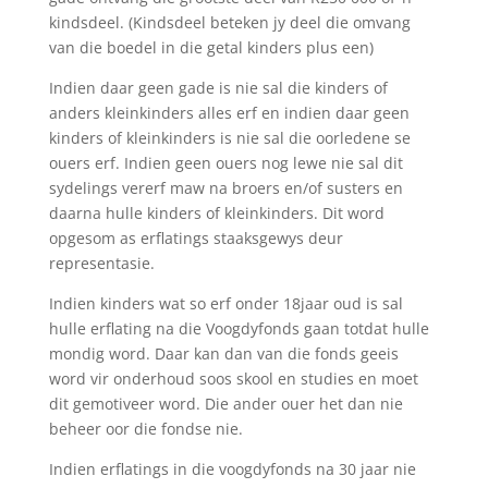
kindsdeel. (Kindsdeel beteken jy deel die omvang
van die boedel in die getal kinders plus een)
Indien daar geen gade is nie sal die kinders of
anders kleinkinders alles erf en indien daar geen
kinders of kleinkinders is nie sal die oorledene se
ouers erf. Indien geen ouers nog lewe nie sal dit
sydelings vererf maw na broers en/of susters en
daarna hulle kinders of kleinkinders. Dit word
opgesom as erflatings staaksgewys deur
representasie.
Indien kinders wat so erf onder 18jaar oud is sal
hulle erflating na die Voogdyfonds gaan totdat hulle
mondig word. Daar kan dan van die fonds geeis
word vir onderhoud soos skool en studies en moet
dit gemotiveer word. Die ander ouer het dan nie
beheer oor die fondse nie.
Indien erflatings in die voogdyfonds na 30 jaar nie