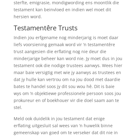
sterfte, emigrasie, mondigwording ens moontlik die
testament kan beinvloed en indien wel moet dit
hersien word.
Testamentêre Trusts
Indien jou erfgename nog minderjarig is moet daar
liefs voorsiening gemaak word vir ‘n testamentêre
trust aangesien die erflating nog nie deur die
minderjarige beheer kan word nie. Jy moet dus in jou
testament ook die nodige trustees aanwys. Wees hier
maar baie versigtig met wie jy aanwys as trustees en
dat jy hulle kan vertrou om na jou dood met daardie
bates te handel soos jy dit sou wou hê. Dit is baie
wys om ‘n objektiewe professionele persoon soos jou
prokureur en of boekhouer vir die doel saam aan te
stel.
Meld ook duidelik in jou testament dat enige
erflating uitgesluit sal wees van ‘n huwelik binne
gemeenskap van goed om te verseker dat dit nie in