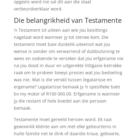
opgeeis word nie sal dit aan die staat
verbeurdverklaar word.
Die belangrikheid van Testamente
‘n Testament sit uiteen aan wie jou besittings
nagelaat word wanneer jy tot sterwe kom. Die
testament moet baie duidelik uiteensit wat jou
wense is sonder om verwarrend of dubbulsinnig te
wees en sodoende te verseker dat jou erfgename nie
na jou dood in duur en uitgerekte lititgasie betrokke
raak om te probeer bewys presies wat jou bedoeling
was nie. Wat is die verskil tussen legatarisse en
ergename? Legatarisse bemaak jy ‘n spesifieke bate
bv my motor of R100 000.00. Erfgename is wanneer
jy die restant of hele boedel aan die persoon
bemaak.
Testamente moet gereeld hersien word. Ek raai
gewoonlik kliënte aan om met elke gebeurtenis in
hulle familie net te dink of daardie troue, geboorte,