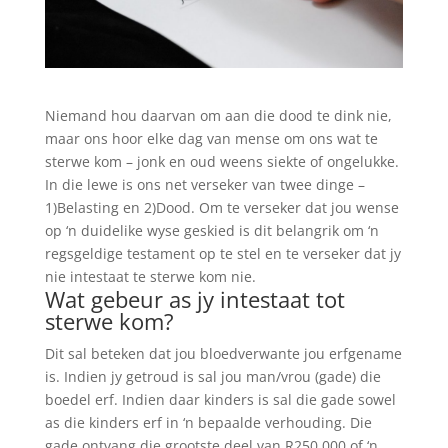
Niemand hou daarvan om aan die dood te dink nie,
maar ons hoor elke dag van mense om ons wat te
sterwe kom – jonk en oud weens siekte of ongelukke.
In die lewe is ons net verseker van twee dinge –
1)Belasting en 2)Dood. Om te verseker dat jou wense
op ‘n duidelike wyse geskied is dit belangrik om ‘n
regsgeldige testament op te stel en te verseker dat jy
nie intestaat te sterwe kom nie.
Wat gebeur as jy intestaat tot
sterwe kom?
Dit sal beteken dat jou bloedverwante jou erfgename
is. Indien jy getroud is sal jou man/vrou (gade) die
boedel erf. Indien daar kinders is sal die gade sowel
as die kinders erf in ‘n bepaalde verhouding. Die
gade ontvang die grootste deel van R250 000 of ‘n