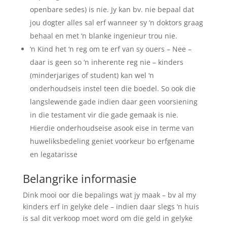
openbare sedes) is nie. Jy kan bv. nie bepaal dat
jou dogter alles sal erf wanneer sy ‘n doktors graag
behaal en met ‘n blanke ingenieur trou nie.
‘n Kind het ‘n reg om te erf van sy ouers – Nee –
daar is geen so ‘n inherente reg nie – kinders
(minderjariges of student) kan wel ‘n
onderhoudseis instel teen die boedel. So ook die
langslewende gade indien daar geen voorsiening
in die testament vir die gade gemaak is nie.
Hierdie onderhoudseise asook eise in terme van
huweliksbedeling geniet voorkeur bo erfgename
en legatarisse
Belangrike informasie
Dink mooi oor die bepalings wat jy maak – bv al my
kinders erf in gelyke dele – indien daar slegs ‘n huis
is sal dit verkoop moet word om die geld in gelyke