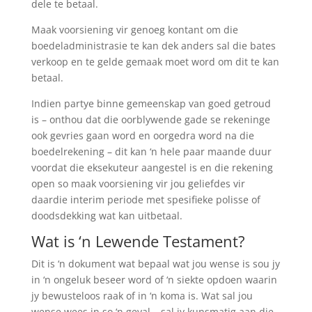
dele te betaal.
Maak voorsiening vir genoeg kontant om die
boedeladministrasie te kan dek anders sal die bates
verkoop en te gelde gemaak moet word om dit te kan
betaal.
Indien partye binne gemeenskap van goed getroud
is – onthou dat die oorblywende gade se rekeninge
ook gevries gaan word en oorgedra word na die
boedelrekening – dit kan ‘n hele paar maande duur
voordat die eksekuteur aangestel is en die rekening
open so maak voorsiening vir jou geliefdes vir
daardie interim periode met spesifieke polisse of
doodsdekking wat kan uitbetaal.
Wat is ‘n Lewende Testament?
Dit is ‘n dokument wat bepaal wat jou wense is sou jy
in ‘n ongeluk beseer word of ‘n siekte opdoen waarin
jy bewusteloos raak of in ‘n koma is. Wat sal jou
wense wees in so ‘n geval – sal jy kunsmatig aan die