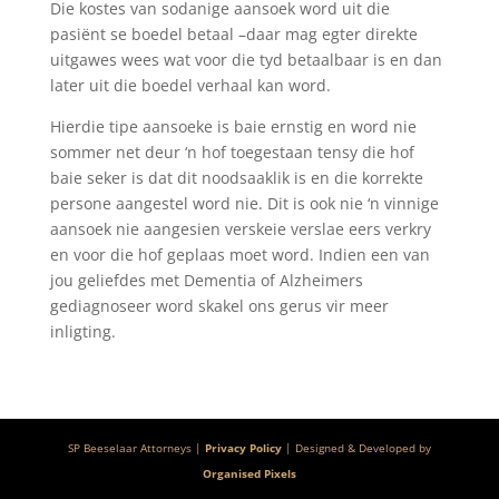
Die kostes van sodanige aansoek word uit die
pasiënt se boedel betaal –daar mag egter direkte
uitgawes wees wat voor die tyd betaalbaar is en dan
later uit die boedel verhaal kan word.
Hierdie tipe aansoeke is baie ernstig en word nie
sommer net deur ‘n hof toegestaan tensy die hof
baie seker is dat dit noodsaaklik is en die korrekte
persone aangestel word nie. Dit is ook nie ‘n vinnige
aansoek nie aangesien verskeie verslae eers verkry
en voor die hof geplaas moet word. Indien een van
jou geliefdes met Dementia of Alzheimers
gediagnoseer word skakel ons gerus vir meer
inligting.
SP Beeselaar Attorneys |
Privacy Policy
| Designed & Developed by
Organised Pixels