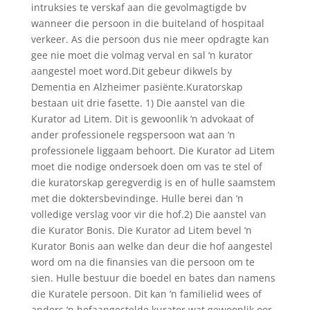
intruksies te verskaf aan die gevolmagtigde bv
wanneer die persoon in die buiteland of hospitaal
verkeer. As die persoon dus nie meer opdragte kan
gee nie moet die volmag verval en sal ‘n kurator
aangestel moet word.Dit gebeur dikwels by
Dementia en Alzheimer pasiënte.Kuratorskap
bestaan uit drie fasette. 1) Die aanstel van die
Kurator ad Litem. Dit is gewoonlik ‘n advokaat of
ander professionele regspersoon wat aan ‘n
professionele liggaam behoort. Die Kurator ad Litem
moet die nodige ondersoek doen om vas te stel of
die kuratorskap geregverdig is en of hulle saamstem
met die doktersbevindinge. Hulle berei dan ‘n
volledige verslag voor vir die hof.2) Die aanstel van
die Kurator Bonis. Die Kurator ad Litem bevel ‘n
Kurator Bonis aan welke dan deur die hof aangestel
word om na die finansies van die persoon om te
sien. Hulle bestuur die boedel en bates dan namens
die Kuratele persoon. Dit kan ‘n familielid wees of
anders ‘n hofaangestelde kurator wat gewoonlik oor