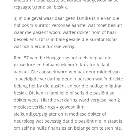
regsagtergrond sal beskik.
3) In die geval waar daar geen familie is nie kan die
hof ook ‘n Kurator Personae aanstel wat moet besluit
waar die pasiënt woon, watter dokter hom of haar
besoek ens. Dit is in baie gevalle die Kurator Bonis
wat ook hierdie funksie verrig.
Reel 57 van die Hooggeregshof reels bepaal die
prosedure en hofaansoek om ‘n Kurator te laat
aanstel. Die aansoek word gemaak deur middel van
‘n beeidigde verklaring deur ‘n persoon wat ‘n direkte
belang het by die pasiënt en oor die nodige inligting
beskik. Dit kan ‘n familielid of selfs die pasiënt se
dokter wees. Hierdie verklaring word vergesel van 2
mediese verklarings – gewoonlik ‘n
sielkundige/psigiater en ‘n mediese dokter of
neuroloog wat bevestig dat die pasiënt nie in staat is
om self na hulle finansies en belange om te sien nie.